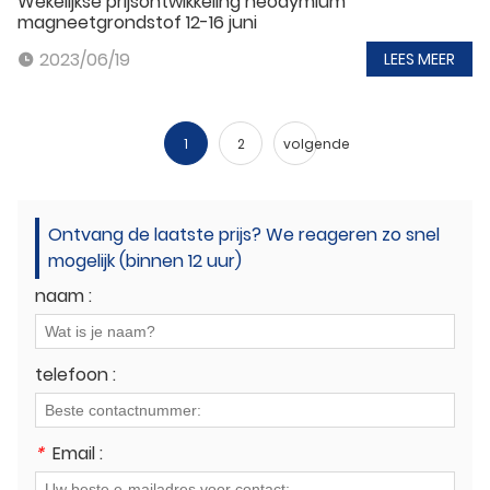
Wekelijkse prijsontwikkeling neodymium
magneetgrondstof 12-16 juni
2023/06/19
LEES MEER
1
2
volgende
Ontvang de laatste prijs? We reageren zo snel
mogelijk (binnen 12 uur)
naam :
telefoon :
*
Email :