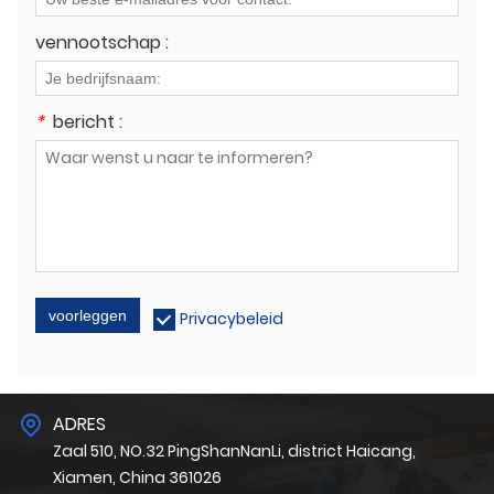
vennootschap :
*
bericht :
voorleggen
Privacybeleid
ADRES
Zaal 510, NO.32 PingShanNanLi, district Haicang,
Xiamen, China 361026