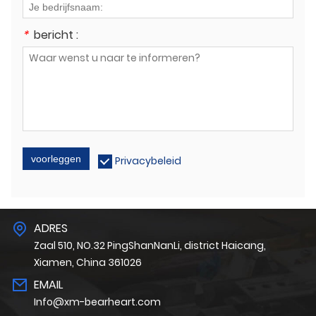
*
bericht :
voorleggen
Privacybeleid
ADRES
Zaal 510, NO.32 PingShanNanLi, district Haicang,
Xiamen, China 361026
EMAIL
Info@xm-bearheart.com