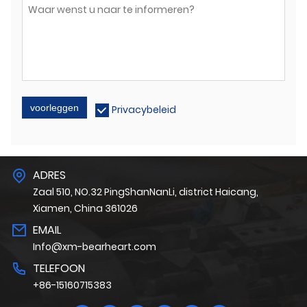
voorleggen
Privacybeleid
ADRES
Zaal 510, NO.32 PingShanNanLi, district Haicang,
Xiamen, China 361026
EMAIL
Info@xm-bearheart.com
TELEFOON
+86-15160715383